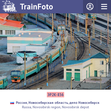
TrainFoto
ЭР2К-836
Россия, Новосибирская область, депо Новосибирск
Russia, Novosibirsk region, Novosibirsk depot