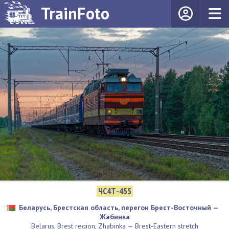
TrainFoto
ЧС4Т-455
Беларусь, Брестская область, перегон Брест-Восточный —
Жабинка
Belarus, Brest region, Zhabinka — Brest-Eastern stretch