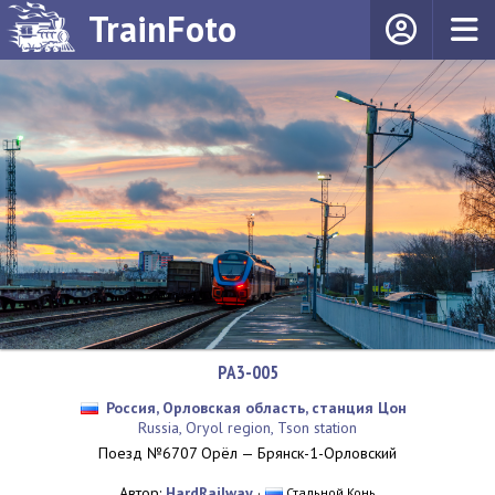
TrainFoto
РА3-005
Россия, Орловская область, станция Цон
Russia, Oryol region, Tson station
Поезд №6707 Орёл — Брянск-1-Орловский
Автор:
HardRailway
·
Стальной Конь