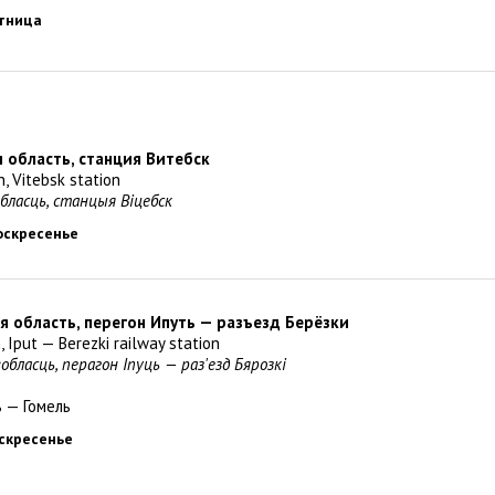
ятница
я область, станция Витебск
n, Vitebsk station
обласць, станцыя Віцебск
воскресенье
ая область, перегон Ипуть — разъезд Берёзки
 Iput — Berezki railway station
вобласць, перагон Іпуць — раз'езд Бярозкі
 — Гомель
оскресенье