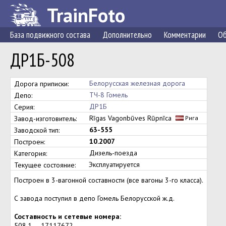
TrainFoto
База подвижного состава
Дополнительно
Комментарии
Об
ДР1Б-508
Белорусская железная дорога
Дорога приписки:
ТЧ-8 Гомель
Депо:
ДР1Б
Серия:
Rīgas Vagonbūves Rūpnīca
Завод-изготовитель:
Рига
63-555
Заводской тип:
10.2007
Построен:
Дизель-поезда
Категория:
Эксплуатируется
Текущее состояние:
Построен в 3-вагонной составности (все вагоны 3-го класса).
С завода поступил в депо Гомель Белорусской ж.д.
Составность и сетевые номера:
508.1 — 17117672