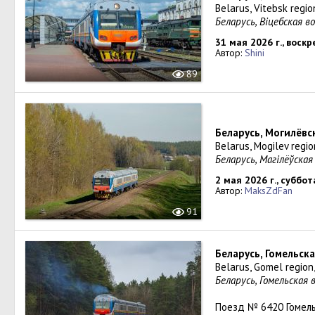
Belarus, Vitebsk regio
Беларусь, Віцебская в
31 мая 2026 г., воск
Автор:
Shini
89
Беларусь, Могилёвс
Belarus, Mogilev regio
Беларусь, Магілёўска
2 мая 2026 г., суббот
Автор:
MaksZdFan
91
Беларусь, Гомельск
Belarus, Gomel region
Беларусь, Гомельская 
Поезд № 6420 Гомел