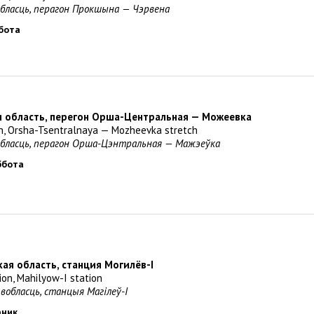
вобласць, перагон Прокшына — Чэрвена
ббота
я область, перегон Орша-Центральная — Можеевка
on, Orsha-Tsentralnaya — Mozheevka stretch
вобласць, перагон Орша-Цэнтральная — Мажэеўка
уббота
кая область, станция Могилёв-I
ion, Mahilyow-I station
 вобласць, станцыя Магілеў-I
рник