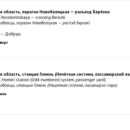
ая область, перегон Новобелицкая — разъезд Берёзки
, Novobelitskaya — crossing Berezki
вобласць, перагон Навабеліцкая — раз'езд Бярозкі
 — Добруш
тверг
я область, станция Гомель (Нечётная система, пассажирский па
n, Homiel station (Odd-numbered system, passenger yard)
вобласць, станцыя Гомель (Няцотная сістэма, пасажырскі парк)
рник