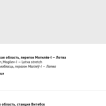
кая область, перегон Могилёв-I — Лотва
n, Mogilev-I — Lotva stretch
 вобласць, перагон Магілёў-I — Латва
ица
я область, станция Витебск