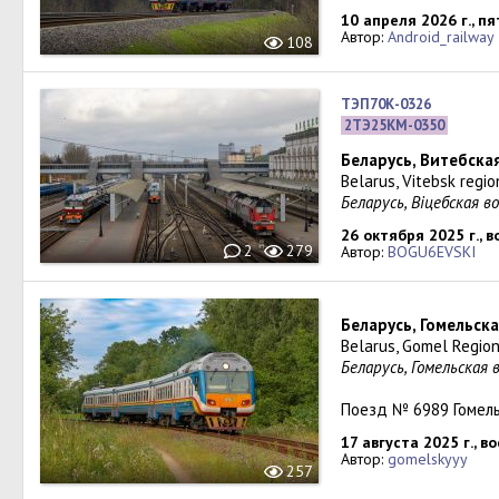
10 апреля 2026 г., п
Автор:
Android_railway
108
ТЭП70К-0326
2ТЭ25КМ-0350
Беларусь, Витебска
Belarus, Vitebsk regio
Беларусь, Віцебская в
26 октября 2025 г., 
2
279
Автор:
BOGU6EVSKI
Беларусь, Гомельск
Belarus, Gomel Region,
Беларусь, Гомельская 
Поезд № 6989 Гомель
17 августа 2025 г., в
Автор:
gomelskyyy
257