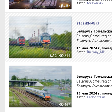
Автор:
forever.43
622
2ТЭ25КМ-0293
Беларусь, Гомельск
Belarus, Gomel region
Беларусь, Гомельская 
13 мая 2024 г., поне
Автор:
Railway_Nik
1
311
Беларусь, Гомельск
Belarus, Gomel region
Беларусь, Гомельская 
13 мая 2024 г., поне
Автор:
Fedor_trains
467