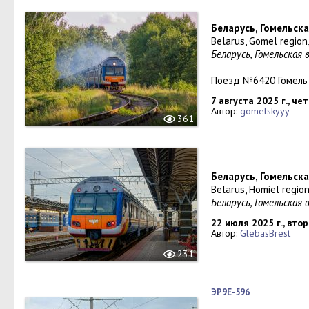
Беларусь, Гомельск
Belarus, Gomel region
Беларусь, Гомельская 
Поезд №6420 Гомель
7 августа 2025 г., че
Автор:
gomelskyyy
361
Беларусь, Гомельска
Belarus, Homiel regio
Беларусь, Гомельская 
22 июля 2025 г., вто
Автор:
GlebasBrest
231
ЭР9Е-596