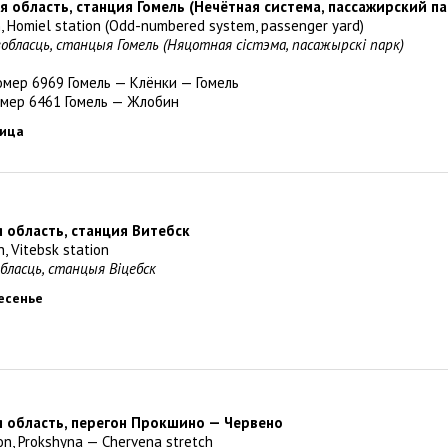
я область, станция Гомель (Нечётная система, пассажирский па
n, Homiel station (Odd-numbered system, passenger yard)
вобласць, станцыя Гомель (Няцотная сістэма, пасажырскі парк)
мер 6969 Гомель — Клёнки — Гомель
мер 6461 Гомель — Жлобин
ница
я область, станция Витебск
n, Vitebsk station
обласць, станцыя Віцебск
ресенье
я область, перегон Прокшино — Червено
ion, Prokshyna — Chervena stretch