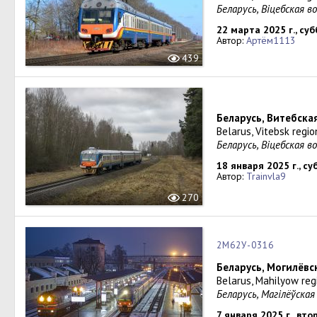
Беларусь, Віцебская 
22 марта 2025 г., су
Автор:
Артём1113
439
Беларусь, Витебска
Belarus, Vitebsk regi
Беларусь, Віцебская 
18 января 2025 г., с
Автор:
Trainvla9
270
2М62У-0316
Беларусь, Могилёвс
Belarus, Mahilyow reg
Беларусь, Магілёўская
7 января 2025 г., вто