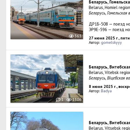
Беларусь, Гомельска
Belarus, Homiel regio
Беларусь, Гомельская 
ДР1Б-508 — поезд но
ЭР9Е-596 — поезд но
363
27 июня 2025 г., пят
Автор:
gomelskyyy
Беларусь, Витебска
Belarus, Vitebsk regio
Беларусь, Віцебская в
8 июня 2025 г., воск
Автор:
Badya
1
1306
Беларусь, Витебска
Belarus, Vitsebsk reg