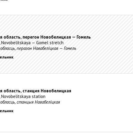
ая область, перегон Новобелицкая — Гомель
, Novobelitskaya — Gomel stretch
вобласць, перагон Навабеліцкая — Гомель
дельник
ая область, станция Новобелицкая
, Novobelitskaya station
вобласць, станцыя Навабеліцкая
дельник