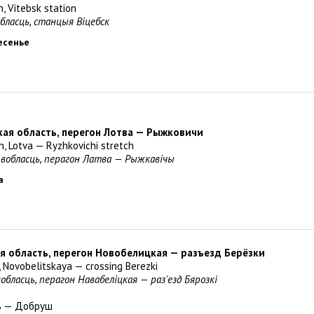
n, Vitebsk station
обласць, станцыя Віцебск
ресенье
кая область, перегон Лотва — Рыжковичи
n, Lotva — Ryzhkovichi stretch
я вобласць, перагон Латва — Рыжкавічы
а
ая область, перегон Новобелицкая — разъезд Берёзки
, Novobelitskaya — crossing Berezki
вобласць, перагон Навабеліцкая — раз'езд Бярозкі
ь — Добруш