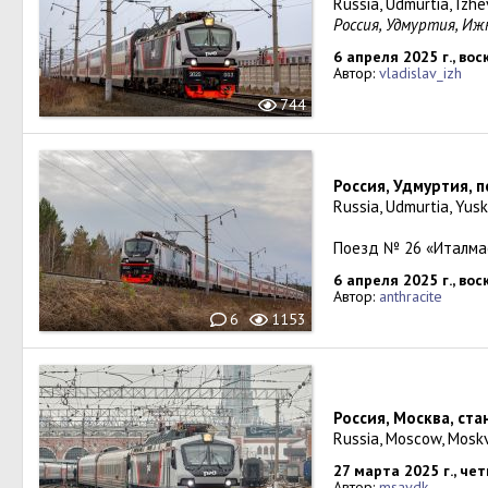
Russia, Udmurtia, Izhe
Россия, Удмуртия, Иж
6 апреля 2025 г., во
Автор:
vladislav_izh
744
Россия, Удмуртия, 
Russia, Udmurtia, Yusk
Поезд № 26 «Италма
6 апреля 2025 г., во
Автор:
anthracite
6
1153
Россия, Москва, ст
Russia, Moscow, Mosk
27 марта 2025 г., чет
Автор:
msavdk