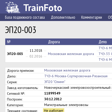
TrainFoto
База подвижного состава
Дополнительно
Комментарии
Об
ЭП20-003
№
Дорога
Депо
ТЧЭ-6 М
11.2018
ЭП20-003
Московская железная дорога
ТЧЭ-33 
02.2016
ТЧЭ-6 М
Московская железная дорога
Дорога приписки:
ТЧЭ-6 Москва-Сортировочная-Рязанская
Депо:
ЭП20 "Олимп"
Серия:
Новочеркасский электровозостроительны
Завод-изготовитель:
11899549
Сетевой №:
30.12.2012
Построен:
Магистральные электровозы
Категория:
Не работает
Текущее состояние: