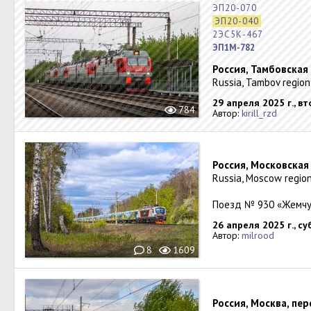
ЭП20-070
ЭП20-040
2ЭС5К-467
ЭП1М-782
Россия, Тамбовская
Russia, Tambov region
29 апреля 2025 г., в
784
Автор:
kirill_rzd
Россия, Московская
Russia, Moscow region
Поезд № 930 «Жемчу
26 апреля 2025 г., с
Автор:
milrood
8
1609
Россия, Москва, пе