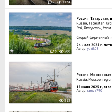
7
1174
Россия, Татарстан, 
Russia, Tatarstan, Ur
Рәсәй, Татарстан, Ур
Скорый фирменный п
24 июля 2025 г., чет
Автор:
yazik08
6
500
Россия, Московская
Russia, Moscow region
17 июня 2025 г., вто
Автор:
ramzz790
818