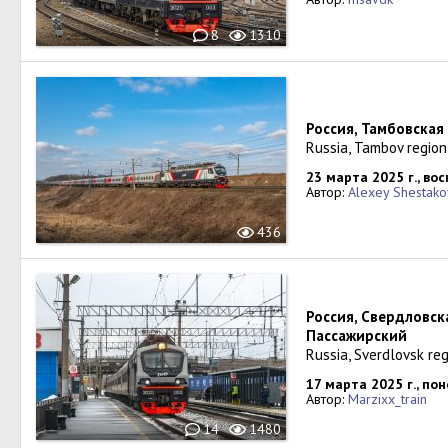
8
1310
Россия, Тамбовская
Russia, Tambov regio
23 марта 2025 г., во
Автор:
Alexey Shestako
436
Россия, Свердловск
Пассажирский
Russia, Sverdlovsk re
17 марта 2025 г., по
Автор:
Marzixx_train
14
1480