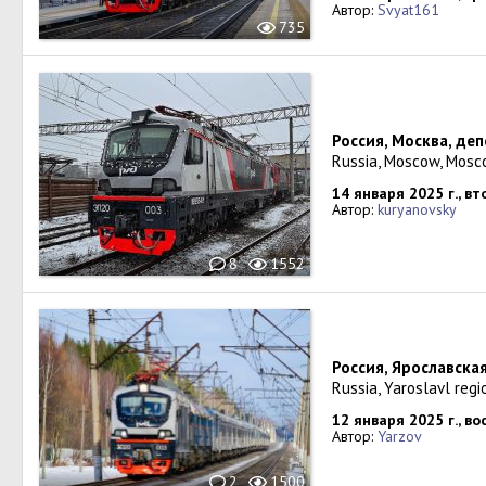
Автор:
Svyat161
735
Россия, Москва, деп
Russia, Moscow, Mosc
14 января 2025 г., в
Автор:
kuryanovsky
8
1552
Россия, Ярославска
Russia, Yaroslavl regi
12 января 2025 г., в
Автор:
Yarzov
2
1500