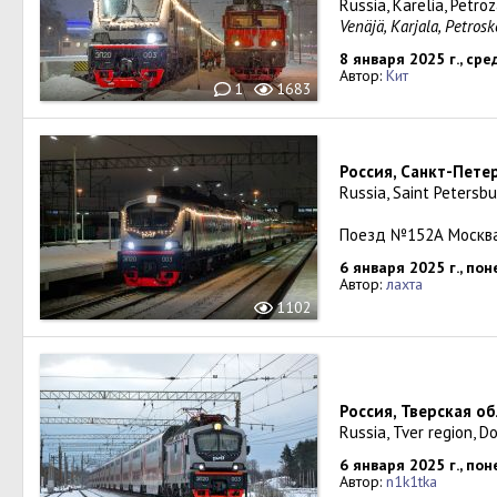
Russia, Karelia, Petro
Venäjä, Karjala, Petrosk
8 января 2025 г., сре
Автор:
Кит
1
1683
Россия, Санкт-Пет
Russia, Saint Petersb
Поезд №152А Москва
6 января 2025 г., по
Автор:
лахта
1102
Россия, Тверская о
Russia, Tver region, D
6 января 2025 г., по
Автор:
n1k1tka