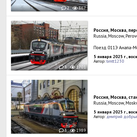
2
867
Россия, Москва, пе
Russia, Moscow, Pero
Поезд 011Э Анапа-М
5 января 2025 г., во
Автор:
timtt1230
8
1701
Россия, Москва, ст
Russia, Moscow, Mosk
5 января 2025 г., во
Автор:
дмитрий добры
3
1989