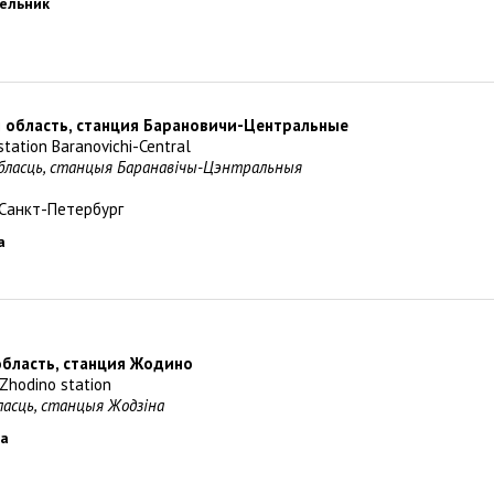
дельник
я область, станция Барановичи-Центральные
 station Baranovichi-Central
обласць, станцыя Баранавічы-Цэнтральныя
Санкт-Петербург
а
область, станция Жодино
 Zhodino station
бласць, станцыя Жодзіна
ца