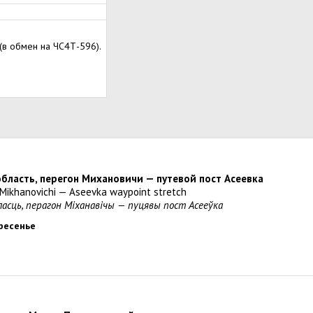
(в обмен на ЧС4Т-596).
область, перегон Михановичи — путевой пост Асеевка
, Mikhanovichi — Aseevka waypoint stretch
бласць, перагон Міханавічы — пуцявы пост Асееўка
кресенье