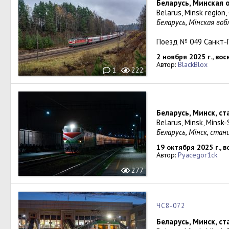
Беларусь, Минская 
Belarus, Minsk region
Беларусь, Мінская воб
Поезд № 049 Санкт-
2 ноября 2025 г., во
Автор:
BlackBlox
1
222
Беларусь, Минск, с
Belarus, Minsk, Minsk-
Беларусь, Мінск, ста
19 октября 2025 г., 
Автор:
Pyacegor1ck
277
ЧС8-072
Беларусь, Минск, с