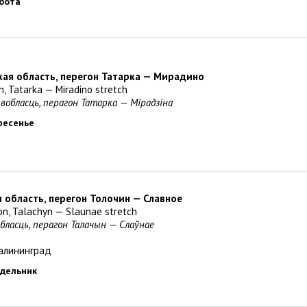
ббота
кая область, перегон Татарка — Мирадино
n, Tatarka — Miradino stretch
 вобласць, перагон Татарка — Мiрадзiна
кресенье
я область, перегон Толочин — Славное
ion, Talachyn — Slaunae stretch
обласць, перагон Талачын — Слаўнае
алининград
едельник