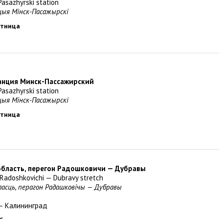
Pasazhyrski station
нцыя Мінск-Пасажырскi
пятница
танция Минск-Пассажирский
Pasazhyrski station
нцыя Мінск-Пасажырскi
пятница
область, перегон Радошковичи — Дубравы
, Radoshkovichi — Dubravy stretch
бласць, перагон Радашковiчы — Дубравы
— Калининград