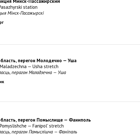
танция Минск-Пассажирский
Pasazhyrski station
нцыя Мінск-Пасажырскi
рг
область, перегон Молодечно — Уша
, Maladzechna — Usha stretch
бласць, перагон Маладзечна — Уша
ик
область, перегон Помыслище — Фаниполь
 Pomyslishche — Fanipol' stretch
бласць, перагон Памыслішча — Фаніпаль