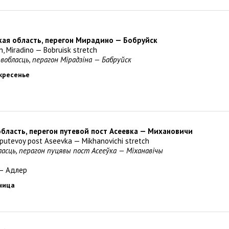
кая область, перегон Мирадино — Бобруйск
n, Miradino — Bobruisk stretch
 вобласць, перагон Мiрадзiна — Бабруйск
скресенье
область, перегон путевой пост Асеевка — Михановичи
, putevoy post Aseevka — Mikhanovichi stretch
бласць, перагон пуцявы пост Асееўка — Міханавічы
— Адлер
тница