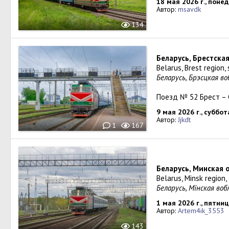
18 мая 2026 г., поне
Автор:
msavdk
134
Беларусь, Брестска
Belarus, Brest region,
Беларусь, Брэсцкая в
Поезд № 52 Брест – 
9 мая 2026 г., суббот
Автор:
Jjkdt
1
167
Беларусь, Минская 
Belarus, Minsk region,
Беларусь, Мінская во
1 мая 2026 г., пятни
Автор:
Artem4ik_3553
143