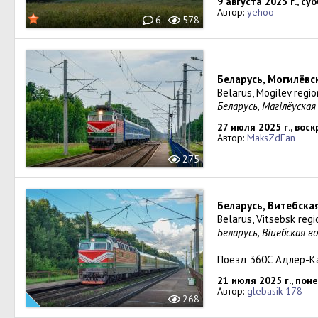
9 августа 2025 г., су
Автор:
yehoo
6
578
Беларусь, Могилёвс
Belarus, Mogilev regio
Беларусь, Магiлёуская
27 июля 2025 г., вос
Автор:
MaksZdFan
275
Беларусь, Витебска
Belarus, Vitsebsk reg
Беларусь, Віцебская в
Поезд 360С Адлер-К
21 июля 2025 г., пон
Автор:
glebasik 178
268