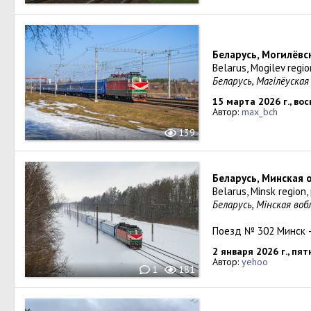
Беларусь, Могилёвс
Belarus, Mogilev regio
Беларусь, Магiлёуская
15 марта 2026 г., во
Автор:
max_bch
139
Беларусь, Минская 
Belarus, Minsk region
Беларусь, Мінская во
Поезд № 302 Минск 
2 января 2026 г., пя
Автор:
yehoo
1
181