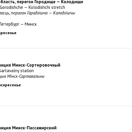
область, перегон Городище — Колодищи
, Gorodishche — Kolodishchi stretch
ласць, перагон Гарадзішча — Калодзішчы
Петербург — Минск
скресенье
танция Минск-Сортировочный
Sartavalny station
нцыя Мінск-Сартавальны
воскресенье
танция Минск-Пассажирский