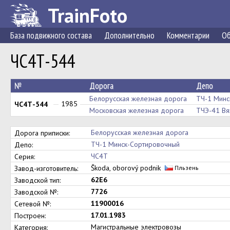
TrainFoto
База подвижного состава
Дополнительно
Комментарии
Об
ЧС4Т-544
№
Дорога
Депо
Белорусская железная дорога
ТЧ-1 Минс
1985
ЧС4Т-544
Московская железная дорога
ТЧЭ-41 Вя
Белорусская железная дорога
Дорога приписки:
ТЧ-1 Минск-Сортировочный
Депо:
ЧС4Т
Серия:
Škoda, oborový podnik
Завод-изготовитель:
Пльзень
62E6
Заводской тип:
7726
Заводской №:
11900016
Сетевой №:
17.01.1983
Построен:
Магистральные электровозы
Категория: