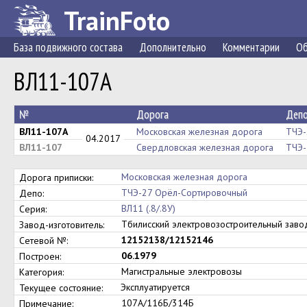
TrainFoto
База подвижного состава
Дополнительно
Комментарии
Об
ВЛ11-107А
№
Дорога
Деп
ВЛ11-107А
Московская железная дорога
ТЧЭ-
04.2017
ВЛ11-107
Свердловская железная дорога
ТЧЭ-
Московская железная дорога
Дорога приписки:
ТЧЭ-27 Орёл-Сортировочный
Депо:
ВЛ11 (.8/.8У)
Серия:
Тбилисский электровозостроительный зав
Завод-изготовитель:
12152138/12152146
Сетевой №:
06.1979
Построен:
Магистральные электровозы
Категория:
Эксплуатируется
Текущее состояние:
107А/116Б/314Б
Примечание: