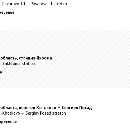
, Povarovo-III — Povarovo-II stretch
кресенье
 область, станция Яхрома
, Yakhroma station
да
 область, перегон Хотьково — Сергиев Посад
, Khotkovo — Sergiev Posad stretch
скресенье