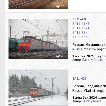
139
ВЛ11-408
ВЛ11-116Б
ВЛ11-107А
ВЛ11-314
2ЭС6-1336
Россия, Московская
Russia, Moscow region
408
1 марта 2025 г., суб
Автор:
Влад ЖДшник
ВЛ11-408
Россия, Владимирск
Russia, Vladimir regio
8 декабря 2024 г., в
Автор:
SEVA_yTo4kA