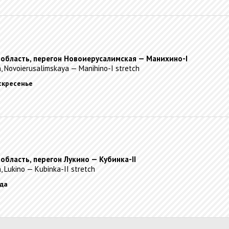
 область, перегон Новоиерусалимская — Манихино-I
, Novoierusalimskaya — Manihino-I stretch
оскресенье
область, перегон Лукино — Кубинка-II
, Lukino — Kubinka-II stretch
еда