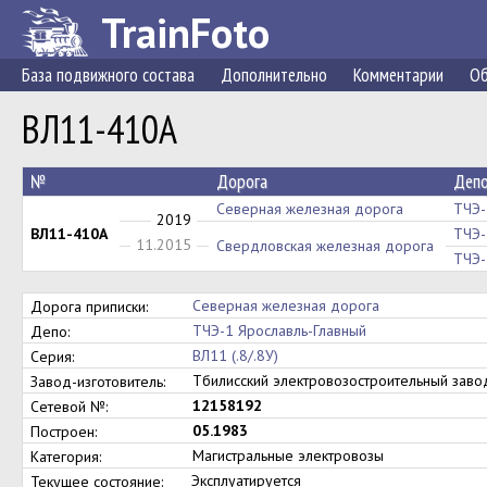
TrainFoto
База подвижного состава
Дополнительно
Комментарии
Об
ВЛ11-410А
№
Дорога
Деп
Северная железная дорога
ТЧЭ-
2019
ВЛ11-410А
ТЧЭ-
11.2015
Свердловская железная дорога
ТЧЭ-
Северная железная дорога
Дорога приписки:
ТЧЭ-1 Ярославль-Главный
Депо:
ВЛ11 (.8/.8У)
Серия:
Тбилисский электровозостроительный зав
Завод-изготовитель:
12158192
Сетевой №:
05.1983
Построен:
Магистральные электровозы
Категория:
Эксплуатируется
Текущее состояние: