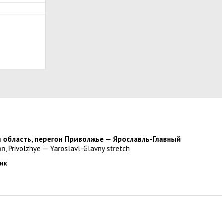
я область, перегон Приволжье — Ярославль-Главный
on, Privolzhye — Yaroslavl-Glavny stretch
ник