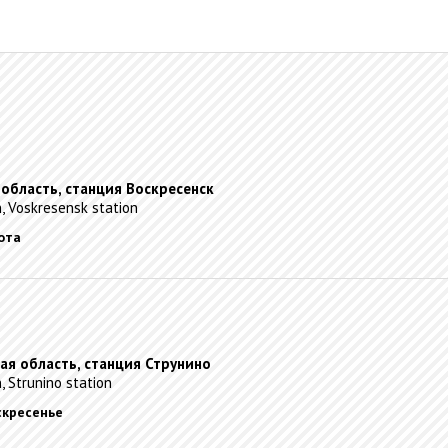
 область, станция Воскресенск
, Voskresensk station
бота
ая область, станция Струнино
n, Strunino station
оскресенье