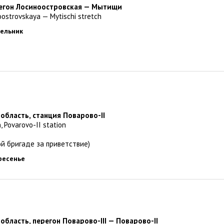
регон Лосиноостровская — Мытищи
oostrovskaya — Mytischi stretch
дельник
 область, станция Поварово-II
, Povarovo-II station
й бригаде за приветствие)
кресенье
область, перегон Поварово-III — Поварово-II