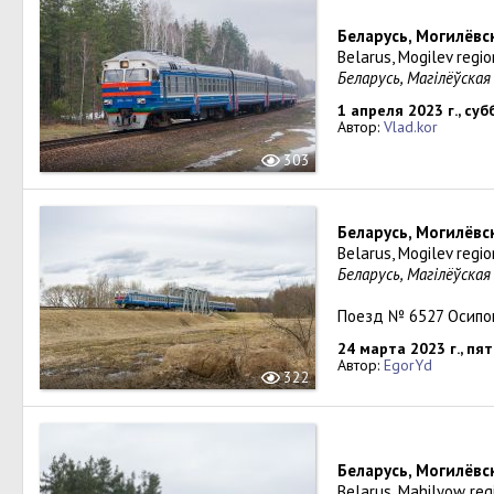
Беларусь, Могилёвс
Belarus, Mogilev regio
Беларусь, Магілёўская
1 апреля 2023 г., суб
Автор:
Vlad.kor
303
Беларусь, Могилёвс
Belarus, Mogilev regio
Беларусь, Магілёўская
Поезд № 6527 Осипов
24 марта 2023 г., пя
Автор:
EgorYd
322
Беларусь, Могилёвс
Belarus, Mahilyow regi