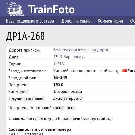
TrainFoto
База подвижного состава
Дополнительно
Комментарии
Об
ДР1А-268
Белорусская железная дорога
Дорога приписки:
ТЧ-3 Барановичи
Депо:
ДР1А
Серия:
Рижский вагоностроительный завод
Завод-изготовитель:
Риг
63-349
Заводской тип:
1988
Построен:
Дизель-поезда
Категория:
Эксплуатируется
Текущее состояние:
Построен в 6-вагонной составности.
С завода поступил в депо Барановичи Белорусской ж.д.
Составность и сетевые номера:
268.1 — 17108168