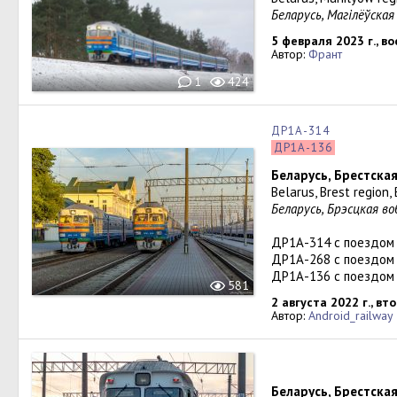
Беларусь, Магілёўская
5 февраля 2023 г., в
Автор:
Франт
1
424
ДР1А-314
ДР1А-136
Беларусь, Брестска
Belarus, Brest region,
Беларусь, Брэсцкая в
ДР1А-314 с поездом
ДР1А-268 с поездом
ДР1А-136 с поездом
581
2 августа 2022 г., вт
Автор:
Android_railway
Беларусь, Брестска