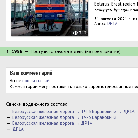
Belarus, Brest region,
Беларусь, Брэсцкая в
31 августа 2021 г., в
Автор:
DR1A
712
↑
1988
— Поступил c завода в депо (на предприятие)
Ваш комментарий
Вы не
вошли на сайт
.
Комментарии могут оставлять только зарегистрированные по
Cписки подвижного состава:
—
Белорусская железная дорога → ТЧ-3 Барановичи → ДР1А
—
Белорусская железная дорога → ТЧ-3 Барановичи
—
Белорусская железная дорога → ДР1А
—
ДР1А