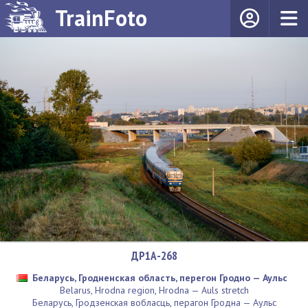
TrainFoto
ДР1А-268
Беларусь, Гродненская область, перегон Гродно — Аульс
Belarus, Hrodna region, Hrodna — Auls stretch
Беларусь, Гродзенская вобласць, перагон Гродна — Аульс