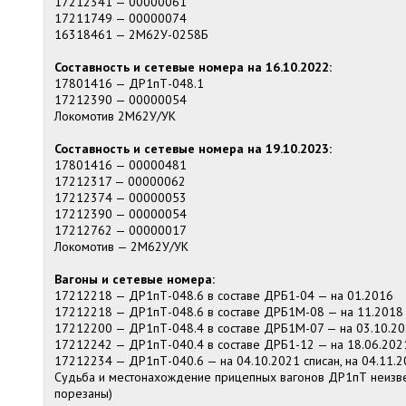
17212341 — 00000061
17211749 — 00000074
16318461 — 2М62У-0258Б
Составность и сетевые номера на 16.10.2022:
17801416 — ДР1пТ-048.1
17212390 — 00000054
Локомотив 2М62У/УК
Составность и сетевые номера на 19.10.2023:
17801416 — 00000481
17212317 — 00000062
17212374 — 00000053
17212390 — 00000054
17212762 — 00000017
Локомотив — 2М62У/УК
Вагоны и сетевые номера:
17212218 — ДР1пТ-048.6 в составе ДРБ1-04 — на 01.2016
17212218 — ДР1пТ-048.6 в составе ДРБ1М-08 — на 11.2018
17212200 — ДР1пТ-048.4 в составе ДРБ1М-07 — на 03.10.2
17212242 — ДР1пТ-040.4 в составе ДРБ1-12 — на 18.06.202
17212234 — ДР1пТ-040.6 — на 04.10.2021 списан, на 04.11.2
Судьба и местонахождение прицепных вагонов ДР1пТ неизве
порезаны)