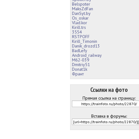
Belspoter
MaksZdFan
DanSyt.by
Os_oskar
Vlad.kor
Kirill.trs
3554
RSTPOFF
Kirill_Timonin
Danik_drozd13
BadLefy
Android_railway
М62-039
Dmitriy51
Donat1k
Франт
Ссылки на фото
Прямая ссылка на страницу:
Вставка в форумы: