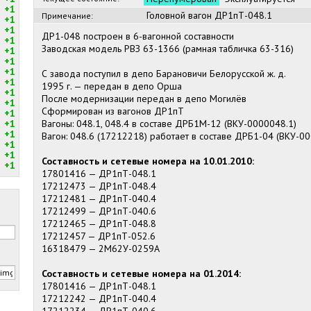
+1
Головной вагон ДР1пТ-048.1
Примечание:
+1
+1
ДР1-048 построен в 6-вагонной составности
+1
Заводская модель РВЗ 63-1366 (рамная табличка 63-316)
+1
+1
+1
С завода поступил в депо Барановичи Белорусской ж. д.
+1
1995 г. — передан в депо Орша
+1
После модернизации передан в депо Могилёв
+1
Сформирован из вагонов ДР1пТ
+1
+1
Вагоны: 048.1, 048.4 в составе ДРБ1М-12 (ВКУ-0000048.1)
+1
Вагон: 048.6 (17212218) работает в составе ДРБ1-04 (ВКУ-0
+1
+1
Составность и сетевые номера на 10.01.2010:
+1
17801416 — ДР1пТ-048.1
17212473 — ДР1пТ-048.4
17212481 — ДР1пТ-040.4
17212499 — ДР1пТ-040.6
17212465 — ДР1пТ-048.8
17212457 — ДР1пТ-052.6
16318479 — 2М62У-0259А
Составность и сетевые номера на 01.2014:
17801416 — ДР1пТ-048.1
17212242 — ДР1пТ-040.4