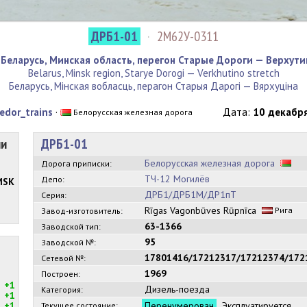
ДРБ1-01
·
2М62У-0311
Беларусь, Минская область, перегон Старые Дороги — Верхути
Belarus, Minsk region, Starye Dorogi — Verkhutino stretch
Беларусь, Мінская вобласць, перагон Старыя Дарогі — Вярхуціна
edor_trains
·
Дата:
10 декабря
Белорусская железная дорога
ии
ДРБ1-01
Белорусская железная дорога
Дорога приписки:
ТЧ-12 Могилёв
Депо:
MSK
ДРБ1/ДРБ1М/ДР1пТ
Серия:
Rīgas Vagonbūves Rūpnīca
Рига
Завод-изготовитель:
63-1366
Заводской тип:
95
Заводской №:
17801416/17212317/17212374/172
Сетевой №:
1969
Построен:
+1
Дизель-поезда
Категория:
+1
+1
Перенумерован
Эксплуатируется
Текущее состояние: