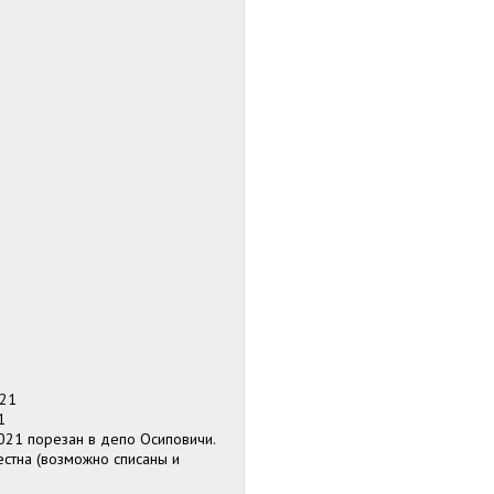
021
1
021 порезан в депо Осиповичи.
стна (возможно списаны и