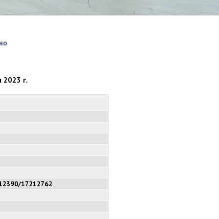
но
 2023 г.
12390/17212762