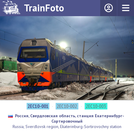
TrainFoto
2ЕС10-001
·
2ЕС10-002
·
2ЕС10-003
Россия, Свердловская область, станция Екатеринбург-
Сортировочный
Russia, Sverdlovsk region, Ekaterinburg-Sortirovochny station