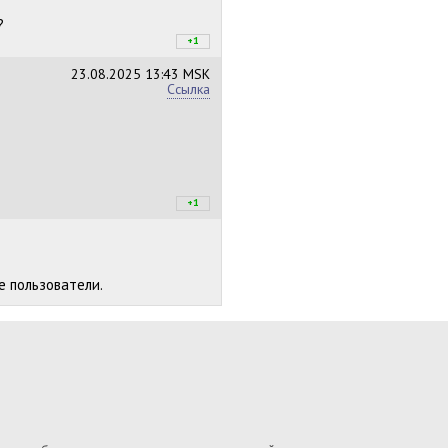
?
+1
+1
/
–0
23.08.2025
13:43 MSK
Ссылка
+1
+1
/
–0
е пользователи.