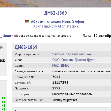
ДМ62-1869
Абхазия, станция Новый Афон
Abkhazia, Novy Afon station
k_timur
·
Дата:
10 октябр
Северо-Кавказская железная дорога
ии
ДМ62-1869
Частные перевозчики
Дорога приписки:
ООО "Евразия Транзит Групп"
Депо:
MSK
М62, ДМ62
Серия:
Луганский тепловозостроительный з
Завод-изготовитель:
7015
Заводской №:
15117294
Сетевой №:
1993
Построен:
Магистральные тепловозы
Категория:
+1
Эксплуатируется
Текущее состояние:
+1
+1
+1