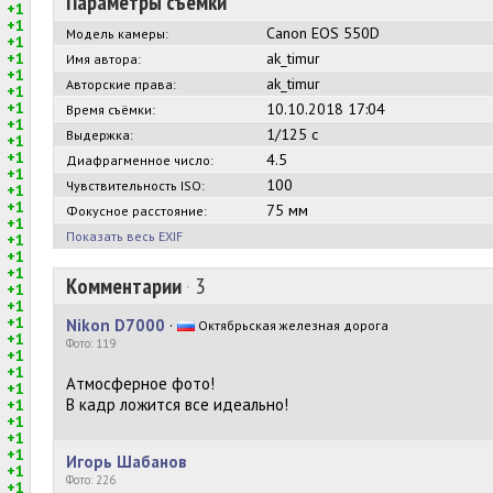
Параметры съёмки
+1
+1
Canon EOS 550D
Модель камеры:
+1
+1
ak_timur
Имя автора:
+1
ak_timur
Авторские права:
+1
+1
10.10.2018 17:04
Время съёмки:
+1
1/125 с
Выдержка:
+1
+1
4.5
Диафрагменное число:
+1
100
Чувствительность ISO:
+1
+1
75 мм
Фокусное расстояние:
+1
Показать весь EXIF
+1
+1
+1
Комментарии
·
3
+1
+1
+1
Nikon D7000
·
Октябрьская железная дорога
+1
Фото: 119
+1
+1
Атмосферное фото!
+1
В кадр ложится все идеально!
+1
+1
+1
+1
Игорь Шабанов
+1
Фото: 226
+1