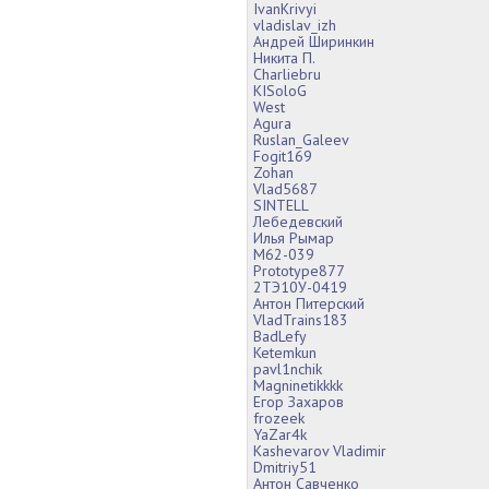
IvanKrivyi
vladislav_izh
Андрей Ширинкин
Никита П.
Charliebru
KISoloG
West
Agura
Ruslan_Galeev
Fogit169
Zohan
Vlad5687
SINTELL
Лебедевский
Илья Рымар
М62-039
Prototype877
2ТЭ10У-0419
Антон Питерский
VladTrains183
BadLefy
Ketemkun
pavl1nchik
Magninetikkkk
Егор Захаров
frozeek
YaZar4k
Kashevarov Vladimir
Dmitriy51
Антон Савченко