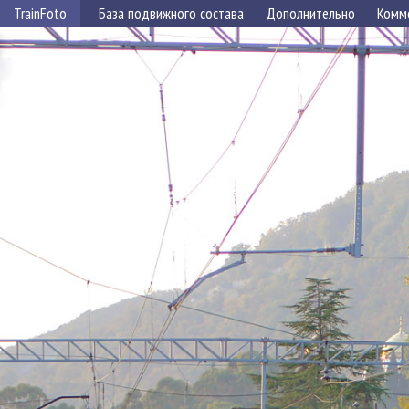
TrainFoto
База подвижного состава
Дополнительно
Комм