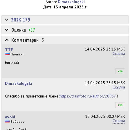
Автор:
Dimaskalugski
Дата:
13 апреля 2025 г.
ЭП2К-179
Оценка
+87
Комментарии
·
3
14.04.2025
23:13 MSK
TTF
Ссылка
Пантынг
Евгений
+16
+1
14.04.2025
23:15 MSK
Dimaskalugski
Ссылка
Спасибо за приветствие Жене(
https://trainfoto.ru/author/2093/
)!
+11
+1
15.04.2025
00:07 MSK
avoid
Ссылка
Бабаево
ヽ(o^―^o)ﾉ