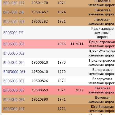
Львовская
ВПО-ОБП-117
19501170
1971
железная дорог
Львовская
ВПО-ОБП-246
19502467
1974
железная дорог
Львовская
ВПО-ОБП-338
19503382
1981
железная дорог
Казахстанские
ВПО3000-???
железные
дороги
Приднепровска
ВПО3000-006
1965
11.2011
железная дорог
Южно-Уральска
ВПО3000-052
железная дорог
Приднепровска
ВПО3000-061
19500610
1970
железная дорог
Белорусская
ВПО3000-061
19500610
1970
железная дорог
Белорусская
ВПО3000-082
19500826
1971
железная дорог
Северная
ВПО3000-085
19500859
1971
2022
железная дорог
Донецкая
ВПО3000-089
19510890
1971
железная дорог
Юго-Западная
ВПО3000-103
1971
железная дорог