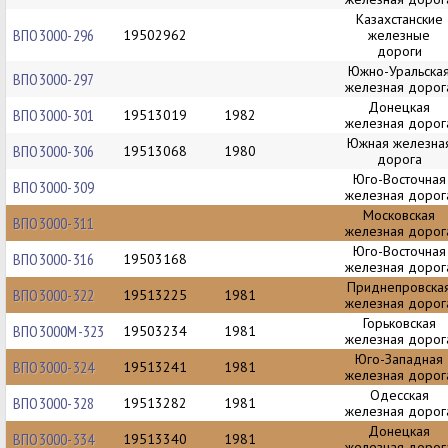
Казахстанские
ВПО3000-296
19502962
железные
дороги
Южно-Уральска
ВПО3000-297
железная дорог
Донецкая
ВПО3000-301
19513019
1982
железная дорог
Южная железна
ВПО3000-306
19513068
1980
дорога
Юго-Восточная
ВПО3000-309
железная дорог
Московская
ВПО3000-311
железная дорог
Юго-Восточная
ВПО3000-316
19503168
железная дорог
Приднепровска
ВПО3000-322
19513225
1981
железная дорог
Горьковская
ВПО3000М-323
19503234
1981
железная дорог
Юго-Западная
ВПО3000-324
19513241
1981
железная дорог
Одесская
ВПО3000-328
19513282
1981
железная дорог
Донецкая
ВПО3000-334
19513340
1981
железная дорог