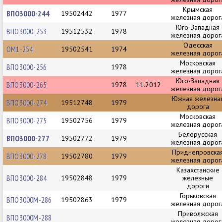
Крымская
ВПО3000-244
19502442
1977
железная дорог
Юго-Западная
ВПО3000-253
19512532
1978
железная дорог
Одесская
ОМ1-254
19502541
1974
железная дорог
Московская
ВПО3000-256
1978
железная дорог
Юго-Западная
ВПО3000-265
1978
11.2012
железная дорог
Южная железна
ВПО3000-274
19512748
1979
дорога
Московская
ВПО3000-275
19502756
1979
железная дорог
Белорусская
ВПО3000-277
19502772
1979
железная дорог
Приднепровска
ВПО3000-278
19502780
1979
железная дорог
Казахстанские
ВПО3000-284
19502848
1979
железные
дороги
Горьковская
ВПО3000М-286
19502863
1979
железная дорог
Приволжская
ВПО3000М-288
железная дорог