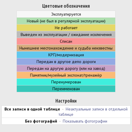
Цветовые обозначения
Эксплуатируется
Новый (не был в регулярной эксплуатации)
Не работает
Выведен из эксплуатации / ожидание исключения
Списан
Нынешнее местонахождение и судьба неизвестны
КРП/модернизация
Передан в другое депо дороги
Передан на другую дорогу (или на завод)
Памятник/музейный экспонат/тренажёр
Перенумерован
Переименован
Настройки
Все записи в одной таблице
·
Неактуальные записи в отдельной
таблице
Без фотографий
·
Показывать фотографии