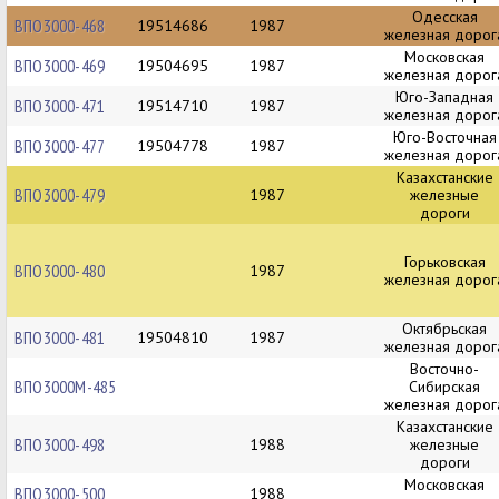
Одесская
ВПО3000-468
19514686
1987
железная дорог
Московская
ВПО3000-469
19504695
1987
железная дорог
Юго-Западная
ВПО3000-471
19514710
1987
железная дорог
Юго-Восточная
ВПО3000-477
19504778
1987
железная дорог
Казахстанские
ВПО3000-479
1987
железные
дороги
Горьковская
ВПО3000-480
1987
железная дорог
Октябрьская
ВПО3000-481
19504810
1987
железная дорог
Восточно-
ВПО3000М-485
Сибирская
железная дорог
Казахстанские
ВПО3000-498
1988
железные
дороги
Московская
ВПО3000-500
1988