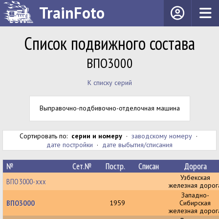
TrainFoto
Список подвижного состава
ВПО3000
К списку серий
Выправочно-подбивочно-отделочная машина
Сортировать по:
серии и номеру
·
заводскому номеру
·
дате постройки
·
дате выбытия/списания
№
Сет.№
Постр.
Списан
Дорога
Узбекская
ВПО3000-ххх
железная дорог
Западно-
ВПО3000
1959
Сибирская
железная дорог