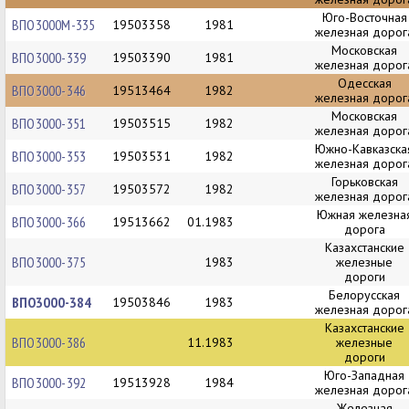
Юго-Восточная
ВПО3000М-335
19503358
1981
железная дорог
Московская
ВПО3000-339
19503390
1981
железная дорог
Одесская
ВПО3000-346
19513464
1982
железная дорог
Московская
ВПО3000-351
19503515
1982
железная дорог
Южно-Кавказска
ВПО3000-353
19503531
1982
железная дорог
Горьковская
ВПО3000-357
19503572
1982
железная дорог
Южная железна
ВПО3000-366
19513662
01.1983
дорога
Казахстанские
ВПО3000-375
1983
железные
дороги
Белорусская
ВПО3000-384
19503846
1983
железная дорог
Казахстанские
ВПО3000-386
11.1983
железные
дороги
Юго-Западная
ВПО3000-392
19513928
1984
железная дорог
Железная