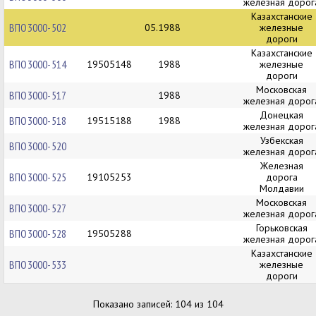
железная дорог
Казахстанские
ВПО3000-502
05.1988
железные
дороги
Казахстанские
ВПО3000-514
19505148
1988
железные
дороги
Московская
ВПО3000-517
1988
железная дорог
Донецкая
ВПО3000-518
19515188
1988
железная дорог
Узбекская
ВПО3000-520
железная дорог
Железная
ВПО3000-525
19105253
дорога
Молдавии
Московская
ВПО3000-527
железная дорог
Горьковская
ВПО3000-528
19505288
железная дорог
Казахстанские
ВПО3000-533
железные
дороги
Показано записей: 104 из 104