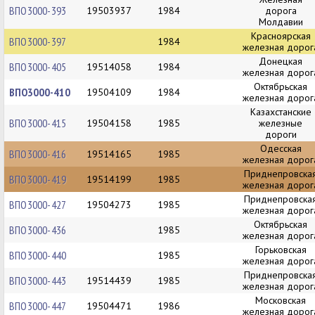
ВПО3000-393
19503937
1984
дорога
Молдавии
Красноярская
ВПО3000-397
1984
железная дорог
Донецкая
ВПО3000-405
19514058
1984
железная дорог
Октябрьская
ВПО3000-410
19504109
1984
железная дорог
Казахстанские
ВПО3000-415
19504158
1985
железные
дороги
Одесская
ВПО3000-416
19514165
1985
железная дорог
Приднепровска
ВПО3000-419
19514199
1985
железная дорог
Приднепровска
ВПО3000-427
19504273
1985
железная дорог
Октябрьская
ВПО3000-436
1985
железная дорог
Горьковская
ВПО3000-440
1985
железная дорог
Приднепровска
ВПО3000-443
19514439
1985
железная дорог
Московская
ВПО3000-447
19504471
1986
железная дорог