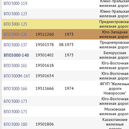
Южно-Уральска
ВПО3000-119
железная дорог
Южно-Уральска
ВПО3000-123
железная дорог
Приднестровска
ВПО3000-125
железная дорог
Юго-Западная
ВПО3000-126
19511260
1973
железная дорог
Приднепровска
ВПО3000-137
19501378
08.1973
железная дорог
Белорусская
ВПО3000-140
19501402
1973
железная дорог
Юго-Восточная
ВПО3000-161
19501618
железная дорог
Юго-Восточная
ВПО3000М-163
19501634
железная дорог
ФГУП "Железны
ВПО3000-166
19511666
1974
дороги
Новороссии"
Юго-Восточная
ВПО3000-173
железная дорог
Московская
ВПО3000-175
железная дорог
Казахстанские
ВПО3000-180
19501806
железные
дороги